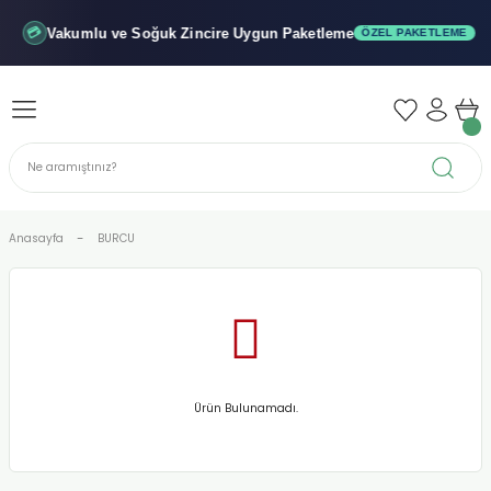
Geri Dön
Geri Dön
Geri Dön
Vakumlu ve Soğuk
Zincire Uygun Paketleme
💳
ÖZEL PAKETLEME
iler - Şuruplar
nler
 Yağları
abunu
r
Anasayfa
BURCU
alar
biyeler
Ürün Bulunamadı.