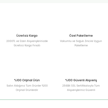
urt
ler
Ücretsiz Kargo
Özel Paketleme
2000TL ve Üzeri Alışverişlerinizde
Vakumlu ve Soğuk Zincire Uygun
Ücretsiz Kargo Fırsatı
Paketleme
%100 Orijinal Ürün
%100 Güvenli Alışveriş
Satın Aldığınız Tüm Ürünler %100
256Bit SSL Sertifikalsıyla Tüm
Orijinal Ürünlerdir
Alışverişleriniz Güvenli