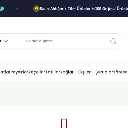
Satın Aldığınız Tüm Ürünler
%100 Orijinal
Ürünlerdir
x"
🚚
yatlar
Peynirler
Reçeller
Tatlılar
Yağlar - Ekşiler - Şuruplar
Yöresel