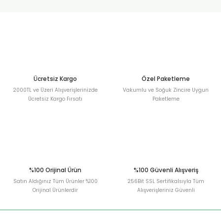
urt
ler
Ücretsiz Kargo
Özel Paketleme
2000TL ve Üzeri Alışverişlerinizde
Vakumlu ve Soğuk Zincire Uygun
Ücretsiz Kargo Fırsatı
Paketleme
%100 Orijinal Ürün
%100 Güvenli Alışveriş
Satın Aldığınız Tüm Ürünler %100
256Bit SSL Sertifikalsıyla Tüm
Orijinal Ürünlerdir
Alışverişleriniz Güvenli