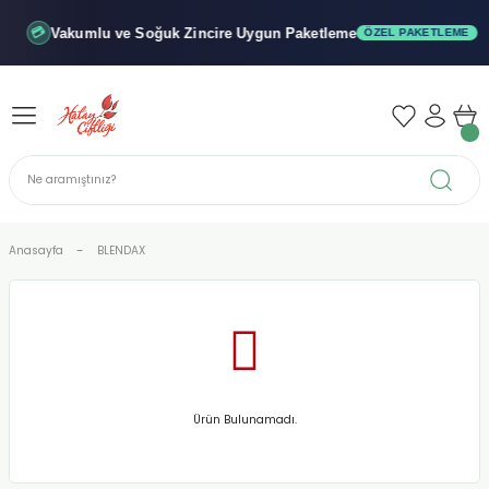
Geri Dön
Geri Dön
Geri Dön
Vakumlu ve Soğuk
Zincire Uygun Paketleme
💳
ÖZEL PAKETLEME
iler - Şuruplar
nler
 Yağları
abunu
r
Anasayfa
BLENDAX
alar
biyeler
Ürün Bulunamadı.