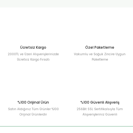
urt
ler
Ücretsiz Kargo
Özel Paketleme
2000TL ve Üzeri Alışverişlerinizde
Vakumlu ve Soğuk Zincire Uygun
Ücretsiz Kargo Fırsatı
Paketleme
%100 Orijinal Ürün
%100 Güvenli Alışveriş
Satın Aldığınız Tüm Ürünler %100
256Bit SSL Sertifikalsıyla Tüm
Orijinal Ürünlerdir
Alışverişleriniz Güvenli