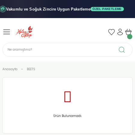
Geri Dön
Geri Dön
Geri Dön
Vakumlu ve Soğuk
Zincire Uygun Paketleme
ÖZEL PAKETLEME
iler - Şuruplar
nler
 Yağları
abunu
r
Anasayfa
BEETS
alar
biyeler
Ürün Bulunamadı.