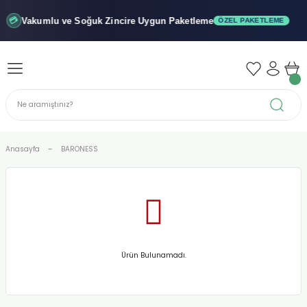
Geri Dön
Geri Dön
Geri Dön
Vakumlu ve Soğuk
Zincire Uygun Paketleme
💳
ÖZEL PAKETLEME
iler - Şuruplar
nler
 Yağları
abunu
r
Anasayfa
BARONESS
alar
biyeler
Ürün Bulunamadı.