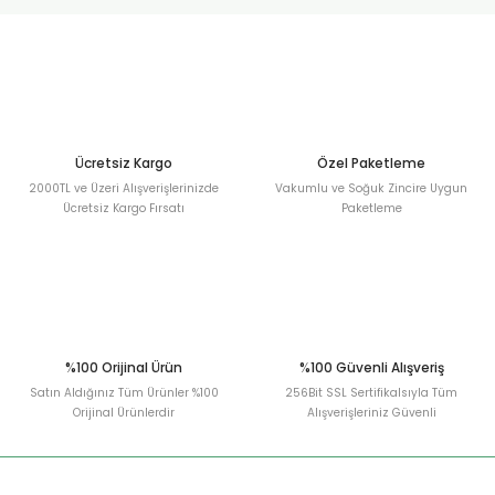
urt
ler
Ücretsiz Kargo
Özel Paketleme
2000TL ve Üzeri Alışverişlerinizde
Vakumlu ve Soğuk Zincire Uygun
Ücretsiz Kargo Fırsatı
Paketleme
%100 Orijinal Ürün
%100 Güvenli Alışveriş
Satın Aldığınız Tüm Ürünler %100
256Bit SSL Sertifikalsıyla Tüm
Orijinal Ürünlerdir
Alışverişleriniz Güvenli