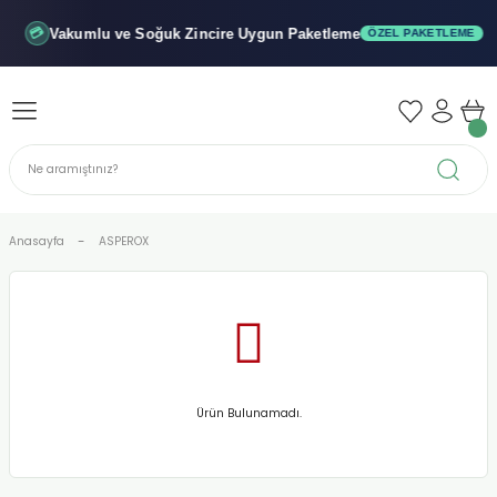
Geri Dön
Geri Dön
Geri Dön
Vakumlu ve Soğuk
Zincire Uygun Paketleme
💳
ÖZEL PAKETLEME
iler - Şuruplar
nler
 Yağları
abunu
r
Anasayfa
ASPEROX
alar
biyeler
Ürün Bulunamadı.