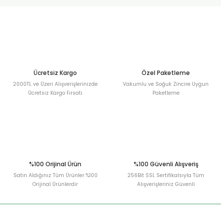
urt
ler
Ücretsiz Kargo
Özel Paketleme
2000TL ve Üzeri Alışverişlerinizde
Vakumlu ve Soğuk Zincire Uygun
Ücretsiz Kargo Fırsatı
Paketleme
%100 Orijinal Ürün
%100 Güvenli Alışveriş
Satın Aldığınız Tüm Ürünler %100
256Bit SSL Sertifikalsıyla Tüm
Orijinal Ürünlerdir
Alışverişleriniz Güvenli