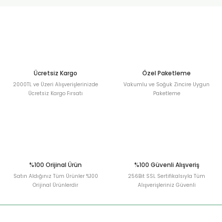
urt
ler
Ücretsiz Kargo
Özel Paketleme
2000TL ve Üzeri Alışverişlerinizde
Vakumlu ve Soğuk Zincire Uygun
Ücretsiz Kargo Fırsatı
Paketleme
%100 Orijinal Ürün
%100 Güvenli Alışveriş
Satın Aldığınız Tüm Ürünler %100
256Bit SSL Sertifikalsıyla Tüm
Orijinal Ürünlerdir
Alışverişleriniz Güvenli