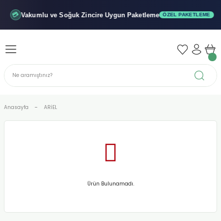
Geri Dön
Geri Dön
Geri Dön
Vakumlu ve Soğuk
Zincire Uygun Paketleme
💳
ÖZEL PAKETLEME
iler - Şuruplar
nler
 Yağları
abunu
r
Anasayfa
ARİEL
alar
biyeler
Ürün Bulunamadı.