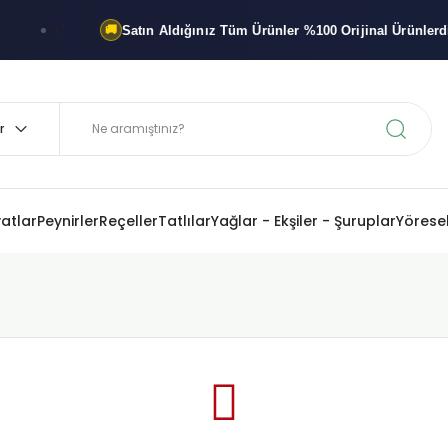
Satın Aldığınız Tüm Ürünler
%100 Orijinal
Ürünlerdir
x"
🚚
%10
yatlar
Peynirler
Reçeller
Tatlılar
Yağlar - Ekşiler - Şuruplar
Yöresel