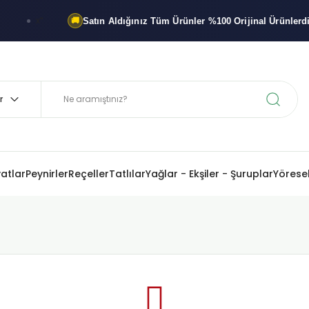
Satın Aldığınız Tüm Ürünler
%100 Orijinal
Ürünlerdir
x"
🚚
%10
yatlar
Peynirler
Reçeller
Tatlılar
Yağlar - Ekşiler - Şuruplar
Yöresel