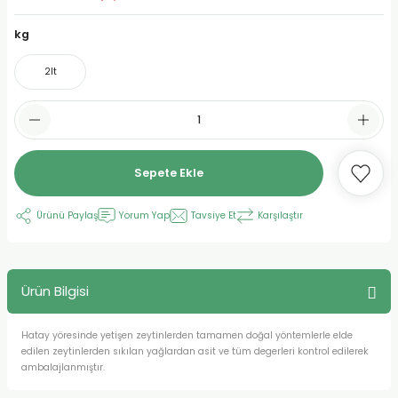
urt
kg
2lt
ler
Sepete Ekle
Ürünü Paylaş
Yorum Yap
Tavsiye Et
Karşılaştır
Ürün Bilgisi
Hatay yöresinde yetişen zeytinlerden tamamen doğal yöntemlerle elde
edilen zeytinlerden sıkılan yağlardan asit ve tüm degerleri kontrol edilerek
ambalajlanmıştır.