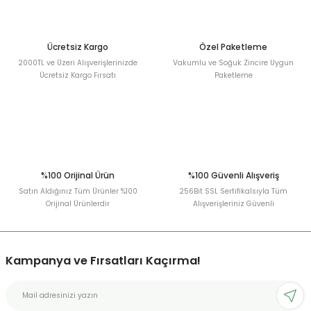
Ürün fiyatı diğer sitelerden daha pahalı.
Bu ürüne benzer farklı alternatifler olmalı.
Ücretsiz Kargo
Özel Paketleme
2000TL ve Üzeri Alışverişlerinizde
Vakumlu ve Soğuk Zincire Uygun
Ücretsiz Kargo Fırsatı
Paketleme
Gönder
%100 Orijinal Ürün
%100 Güvenli Alışveriş
Satın Aldığınız Tüm Ürünler %100
256Bit SSL Sertifikalsıyla Tüm
Orijinal Ürünlerdir
Alışverişleriniz Güvenli
Kampanya ve Fırsatları Kaçırma!