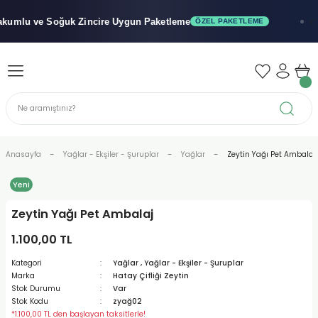
Geri Dön
Geri Dön
Geri Dön
mlu ve Soğuk
Zincire Uygun Paketleme
ÖZEL PAKETLEME
x"
iler - Şuruplar
nler
 Yağları
abunu
r
Anasayfa
Yağlar - Ekşiler - Şuruplar
Yağlar
Zeytin Yağı Pet Ambalaj
Yeni
alar
Zeytin Yağı Pet Ambalaj
biyeler
1.100,00 TL
Kategori
Yağlar
,
Yağlar - Ekşiler - Şuruplar
Marka
Hatay Çifliği Zeytin
Stok Durumu
Var
Stok Kodu
zyağ02
*1.100,00 TL den başlayan taksitlerle!