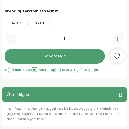
urt
Ambalaj Tercihinizi Seçiniz
440Gr
850Gr
ler
Sepete Ekle
Ürünü Paylaş
Yorum Yap
Tavsiye Et
Karşılaştır
Ürün Bilgisi
İncir Reçelimiz, yöre için vazgeçilmez bir lezzet olduğu gibi sizlerinde vaz
geçemeyeceğiniz bir lezzet olacaktır... Katkısız el ve ev yapımıdır.Tamamen
doğal incirden yapılmıştır.