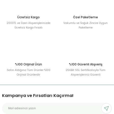
Ürün fiyatı diğer sitelerden daha pahalı.
Bu ürüne benzer farklı alternatifler olmalı.
Ücretsiz Kargo
Özel Paketleme
2000TL ve Üzeri Alışverişlerinizde
Vakumlu ve Soğuk Zincire Uygun
Ücretsiz Kargo Fırsatı
Paketleme
Gönder
%100 Orijinal Ürün
%100 Güvenli Alışveriş
Satın Aldığınız Tüm Ürünler %100
256Bit SSL Sertifikalsıyla Tüm
Orijinal Ürünlerdir
Alışverişleriniz Güvenli
Kampanya ve Fırsatları Kaçırma!