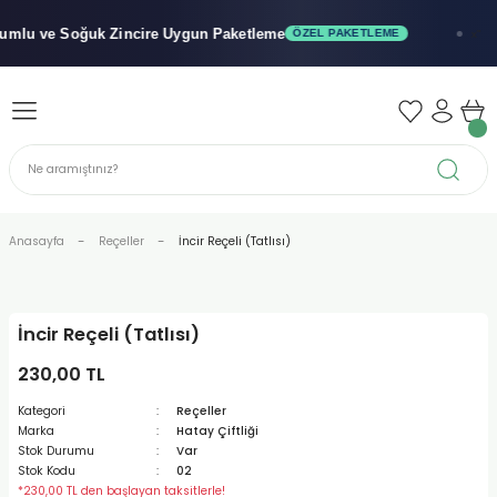
Geri Dön
Geri Dön
Geri Dön
lu ve Soğuk
Zincire Uygun Paketleme
ÖZEL PAKETLEME
x"
iler - Şuruplar
nler
 Yağları
abunu
r
Anasayfa
Reçeller
İncir Reçeli (Tatlısı)
alar
İncir Reçeli (Tatlısı)
biyeler
230,00 TL
Kategori
Reçeller
Marka
Hatay Çiftliği
Stok Durumu
Var
Stok Kodu
02
*230,00 TL den başlayan taksitlerle!