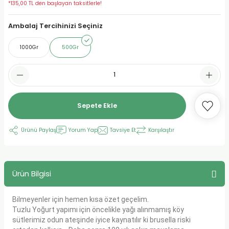
*135,00 TL den başlayan taksitlerle!
urt
Ambalaj Tercihinizi Seçiniz
1000Gr
500Gr
ler
Sepete Ekle
Ürünü Paylaş
Yorum Yap
Tavsiye Et
Karşılaştır
Ürün Bilgisi
Bilmeyenler için hemen kısa özet geçelim.
Tuzlu Yoğurt yapımı için öncelikle yağı alınmamış köy
sütlerimiz odun ateşinde iyice kaynatılır ki brusella riski