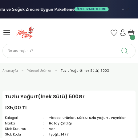
Geri Dön
Geri Dön
Geri Dön
ve Soğuk
Zincire Uygun Paketleme
🚚
ÖZEL PAKETLEME
x"
iler - Şuruplar
nler
 Yağları
abunu
r
Anasayfa
Yöresel Ürünler
Tuzlu Yoğurt(İnek Sütü) 500Gr
alar
Tuzlu Yoğurt(İnek Sütü) 500Gr
biyeler
135,00 TL
Kategori
Yöresel Ürünler
,
Sürk&Tuzlu yoğurt
,
Peynirler
Marka
Hatay Çiftliği
Stok Durumu
Var
Stok Kodu
tyoğ1_1477