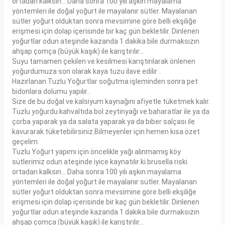
ortadan kalksın… Daha sonra 100 yılı aşkın mayalama
yöntemleri ile doğal yoğurt ile mayalanır sütler. Mayalanan
sütler yoğurt olduktan sonra mevsimine göre belli ekşiliğe
erişmesi için dolap içerisinde bir kaç gün bekletilir. Dinlenen
yoğurtlar odun ateşinde kazanda 1 dakika bile durmaksızın
ahşap çomça (büyük kaşık) ile karıştırılır…
Suyu tamamen çekilen ve kesilmesi karıştırılarak önlenen
yoğurdumuza son olarak kaya tuzu ilave edilir ..
Hazırlanan Tuzlu Yoğurtlar soğutma işleminden sonra pet
bidonlara dolumu yapılır..
Size de bu doğal ve kalsiyum kaynağını afiyetle tüketmek kalır.
Tuzlu yoğurdu kahvaltıda bol zeytinyağı ve baharatlar ile ya da
çorba yaparak ya da salata yaparak ya da biber salçası ile
kavurarak tüketebilirsiniz.
Bilmeyenler için hemen kısa özet
geçelim.
Tuzlu Yoğurt yapımı için öncelikle yağı alınmamış köy
sütlerimiz odun ateşinde iyice kaynatılır ki brusella riski
ortadan kalksın… Daha sonra 100 yılı aşkın mayalama
yöntemleri ile doğal yoğurt ile mayalanır sütler. Mayalanan
sütler yoğurt olduktan sonra mevsimine göre belli ekşiliğe
erişmesi için dolap içerisinde bir kaç gün bekletilir. Dinlenen
yoğurtlar odun ateşinde kazanda 1 dakika bile durmaksızın
ahşap çomça (büyük kaşık) ile karıştırılır…