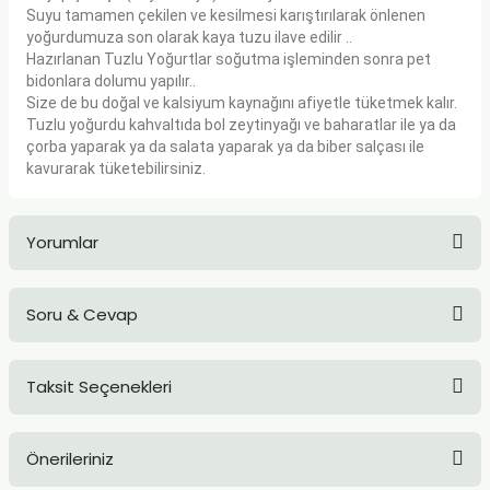
Suyu tamamen çekilen ve kesilmesi karıştırılarak önlenen
yoğurdumuza son olarak kaya tuzu ilave edilir ..
Hazırlanan Tuzlu Yoğurtlar soğutma işleminden sonra pet
bidonlara dolumu yapılır..
Size de bu doğal ve kalsiyum kaynağını afiyetle tüketmek kalır.
Tuzlu yoğurdu kahvaltıda bol zeytinyağı ve baharatlar ile ya da
çorba yaparak ya da salata yaparak ya da biber salçası ile
kavurarak tüketebilirsiniz.
Yorumlar
Soru & Cevap
Bu ürüne ilk yorumu siz yapın!
Taksit Seçenekleri
Yorum Yaz
Ürün hakkında henüz soru sorulmamış.
Önerileriniz
Soru Sor