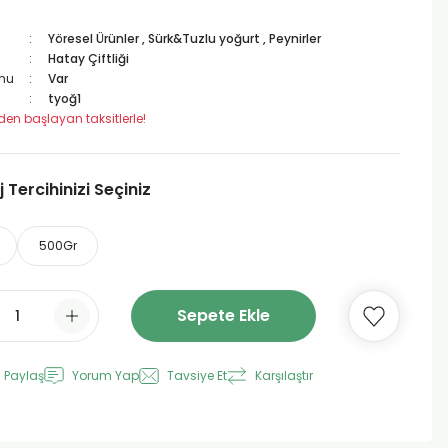
Yöresel Ürünler
,
Sürk&Tuzlu yoğurt
,
Peynirler
Hatay Çiftliği
mu
Var
tyoğ1
 den başlayan taksitlerle!
Tercihinizi Seçiniz
500Gr
Sepete Ekle
 Paylaş
Yorum Yap
Tavsiye Et
Karşılaştır