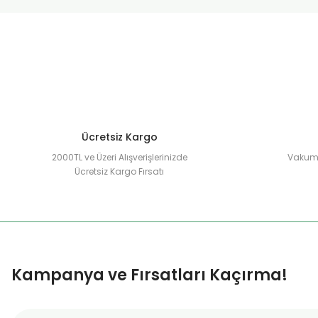
Ürün resmi kalitesiz, bozuk veya görüntülenemiyor.
Ürün açıklamasında eksik bilgiler bulunuyor.
Ürün bilgilerinde hatalar bulunuyor.
Ürün fiyatı diğer sitelerden daha pahalı.
Bu ürüne benzer farklı alternatifler olmalı.
Ücretsiz Kargo
2000TL ve Üzeri Alışverişlerinizde
Vakuml
Ücretsiz Kargo Fırsatı
Kampanya ve Fırsatları Kaçırma!