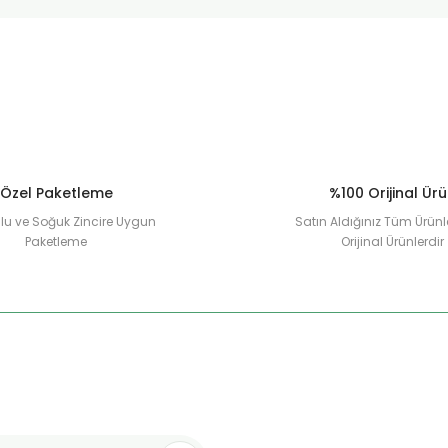
Deneyimini Paylaş
Yorum Yaz
Soru Sor
Özel Paketleme
%100 Orijinal Ür
u ve Soğuk Zincire Uygun
Satın Aldığınız Tüm Ürünl
Paketleme
Orijinal Ürünlerdir
Gönder