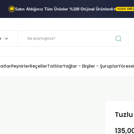
Satın Aldığınız Tüm Ürünler
%100 Orijinal
Ürünlerdir
%100 ORIJINAL ÜRÜ
yatlar
Peynirler
Reçeller
Tatlılar
Yağlar - Ekşiler - Şuruplar
Yöresel
Tuzlu
135,0