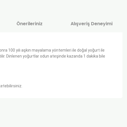
Önerileriniz
Alışveriş Deneyimi
 sonra 100 yılı aşkın mayalama yöntemleri ile doğal yoğurt ile
tilir. Dinlenen yoğurtlar odun ateşinde kazanda 1 dakika bile
etebilirsiniz.
za iletebilirsiniz.