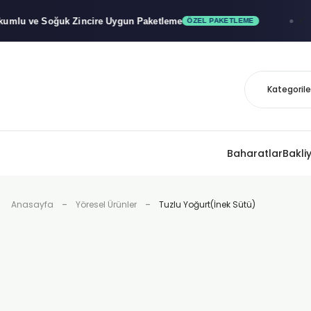
e Soğuk
Zincire Uygun Paketleme
x"
🚚
ÖZEL PAKETLEME
Baharatlar
Bakli
Anasayfa
Yöresel Ürünler
Tuzlu Yoğurt(İnek Sütü)