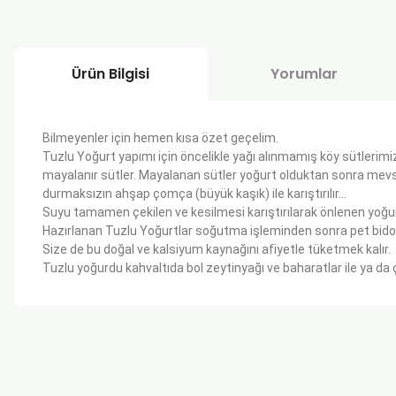
Ürün Bilgisi
Yorumlar
Bilmeyenler için hemen kısa özet geçelim.
Tuzlu Yoğurt yapımı için öncelikle yağı alınmamış köy sütleri
mayalanır sütler. Mayalanan sütler yoğurt olduktan sonra mevsimine
durmaksızın ahşap çomça (büyük kaşık) ile karıştırılır…
Suyu tamamen çekilen ve kesilmesi karıştırılarak önlenen yoğu
Hazırlanan Tuzlu Yoğurtlar soğutma işleminden sonra pet bidonl
Size de bu doğal ve kalsiyum kaynağını afiyetle tüketmek kalır.
Tuzlu yoğurdu kahvaltıda bol zeytinyağı ve baharatlar ile ya da 
Bu ürünün fiyat bilgisi, resim, ürün açıklamalarında ve diğer k
Görüş ve önerileriniz için teşekkür ederiz.