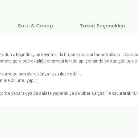
Soru & Cevap
Taksit Seçenekleri
miz odun ateşinde iyice kaynatılır ki brusella riski ortadan kalksın… Daha
 göre belli ekşiliğe erişmesi için dolap içerisinde bir kaç gün bekle
rdumuza son olarak kaya tuzu ilave edilir ..
ara dolumu yapılır..
çorba yaparak ya da salata yaparak ya da biber salçası ile kavurarak tük
onularda yetersiz gördüğünüz noktaları öneri formunu kullanarak tarafımı
Ürün hakkında henüz soru sorulmamış.
Bu ürüne ilk yorumu siz yapın!
Sitemize ilk yorumu siz yapın!