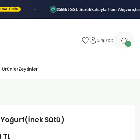
256Bit SSL Sertifikalsıyla
Tüm Alışverişleriniz Güv
💳
N
Giriş Yap
 Ürünler
Zeytinler
 Yoğurt(İnek Sütü)
0 TL