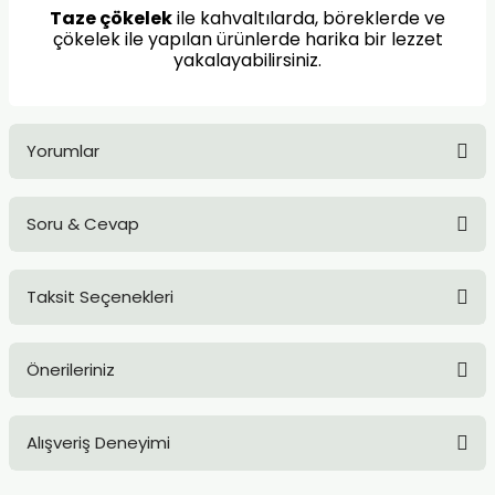
Taze çökelek
ile kahvaltılarda, böreklerde ve
çökelek ile yapılan ürünlerde harika bir lezzet
yakalayabilirsiniz.
Yorumlar
Soru & Cevap
Bu ürüne ilk yorumu siz yapın!
Taksit Seçenekleri
Yorum Yaz
Ürün hakkında henüz soru sorulmamış.
Önerileriniz
Soru Sor
Bu ürünün fiyat bilgisi, resim, ürün açıklamalarında ve diğer
Alışveriş Deneyimi
konularda yetersiz gördüğünüz noktaları öneri formunu
kullanarak tarafımıza iletebilirsiniz.
Görüş ve önerileriniz için teşekkür ederiz.