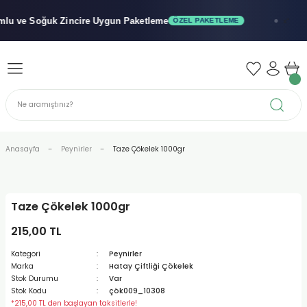
Geri Dön
Geri Dön
Geri Dön
 ve Soğuk
Zincire Uygun Paketleme
ÖZEL PAKETLEME
x"
iler - Şuruplar
nler
 Yağları
abunu
r
Anasayfa
Peynirler
Taze Çökelek 1000gr
alar
Taze Çökelek 1000gr
biyeler
215,00 TL
Kategori
Peynirler
Marka
Hatay Çiftliği Çökelek
Stok Durumu
Var
Stok Kodu
çök009_10308
*215,00 TL den başlayan taksitlerle!