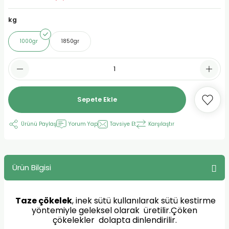
urt
kg
1000gr
1850gr
ler
Sepete Ekle
Ürünü Paylaş
Yorum Yap
Tavsiye Et
Karşılaştır
Ürün Bilgisi
Taze çökelek
, inek sütü kullanılarak sütü kestirme
yöntemiyle geleksel olarak üretilir.Çöken
çökelekler dolapta dinlendirilir.