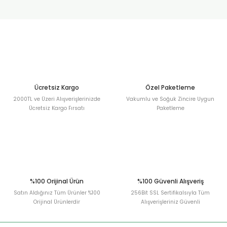
Sitemize ilk yorumu siz yapın!
Ürün resmi kalitesiz, bozuk veya görüntülenemiyor.
Ürün açıklamasında eksik bilgiler bulunuyor.
Deneyimini Paylaş
Ürün bilgilerinde hatalar bulunuyor.
Ürün fiyatı diğer sitelerden daha pahalı.
Bu ürüne benzer farklı alternatifler olmalı.
Ücretsiz Kargo
Özel Paketleme
2000TL ve Üzeri Alışverişlerinizde
Vakumlu ve Soğuk Zincire Uygun
Ücretsiz Kargo Fırsatı
Paketleme
Gönder
%100 Orijinal Ürün
%100 Güvenli Alışveriş
Satın Aldığınız Tüm Ürünler %100
256Bit SSL Sertifikalsıyla Tüm
Orijinal Ürünlerdir
Alışverişleriniz Güvenli