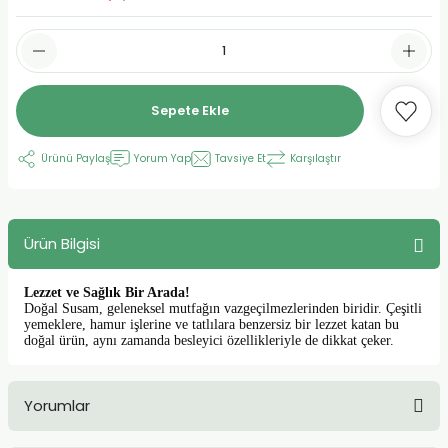
urt
Sepete Ekle
ler
Ürünü Paylaş
Yorum Yap
Tavsiye Et
Karşılaştır
Ürün Bilgisi
Lezzet ve Sağlık Bir Arada!
Doğal Susam, geleneksel mutfağın vazgeçilmezlerinden biridir. Çeşitli
yemeklere, hamur işlerine ve tatlılara benzersiz bir lezzet katan bu
doğal ürün, aynı zamanda besleyici özellikleriyle de dikkat çeker.
Yorumlar