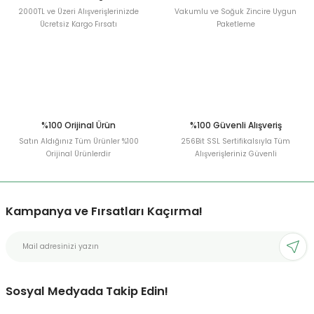
2000TL ve Üzeri Alışverişlerinizde
Vakumlu ve Soğuk Zincire Uygun
Ücretsiz Kargo Fırsatı
Paketleme
Gönder
%100 Orijinal Ürün
%100 Güvenli Alışveriş
Satın Aldığınız Tüm Ürünler %100
256Bit SSL Sertifikalsıyla Tüm
Orijinal Ürünlerdir
Alışverişleriniz Güvenli
Kampanya ve Fırsatları Kaçırma!
Sosyal Medyada Takip Edin!