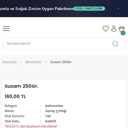
Geri Dön
Geri Dön
Geri Dön
lu ve Soğuk
Zincire Uygun Paketleme
ÖZEL PAKETLEME
x"
iler - Şuruplar
nler
 Yağları
abunu
r
Anasayfa
Baharatlar
Susam 250Gr.
alar
Susam 250Gr.
biyeler
160,00 TL
Kategori
Baharatlar
Marka
Hatay Çiftliği
Stok Durumu
Var
Stok Kodu
bah03
*160,00 TL den başlayan taksitlerle!