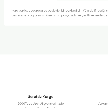
Kuru bakla, doyurucu ve besleyici bir baklagildir. Yüksek lif içeriği 
beslenme programının önemli bir parçasıdır ve çeşitli yemeklerde ku
Bu ürünün fiyat bilgisi, resim, ürün açıklamalarında ve diğer k
Görüş ve önerileriniz için teşekkür ederiz.
Ürün resmi kalitesiz, bozuk veya görüntülenemiyor.
Ürün açıklamasında eksik bilgiler bulunuyor.
Ürün bilgilerinde hatalar bulunuyor.
Ürün fiyatı diğer sitelerden daha pahalı.
Bu ürüne benzer farklı alternatifler olmalı.
Ücretsiz Kargo
2000TL ve Üzeri Alışverişlerinizde
Vakuml