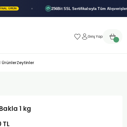
256Bit SSL Sertifikalsıyla
Tüm Alışverişleriniz Gü
💳
ÜN
Giriş Yap
 Ürünler
Zeytinler
Bakla 1 kg
0 TL