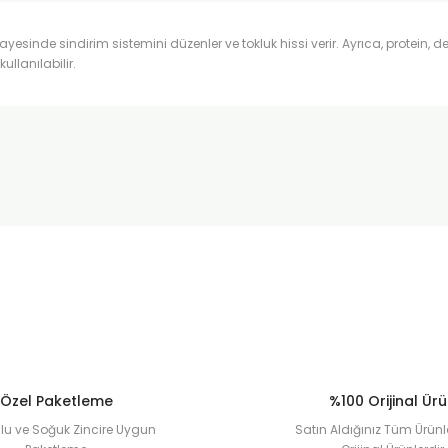
sayesinde sindirim sistemini düzenler ve tokluk hissi verir. Ayrıca, protein, 
llanılabilir.
onularda yetersiz gördüğünüz noktaları öneri formunu kullanarak tarafımı
Ürün hakkında henüz soru sorulmamış.
Bu ürüne ilk yorumu siz yapın!
Sitemize ilk yorumu siz yapın!
Deneyimini Paylaş
Yorum Yaz
Soru Sor
Özel Paketleme
%100 Orijinal Ür
u ve Soğuk Zincire Uygun
Satın Aldığınız Tüm Ürünl