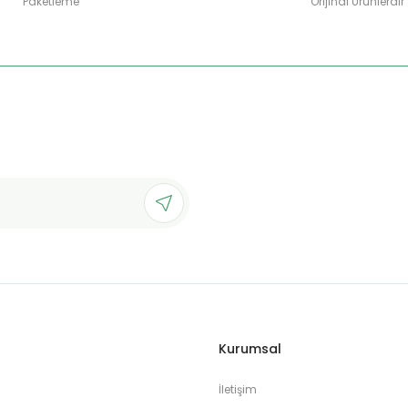
Paketleme
Orijinal Ürünlerdir
Gönder
Kurumsal
İletişim