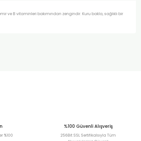
demir ve B vitaminleri bakımından zengindir. Kuru bakla, sağlıklı bir
za iletebilirsiniz.
ün
%100 Güvenli Alışveriş
er %100
256Bit SSL Sertifikalsıyla Tüm