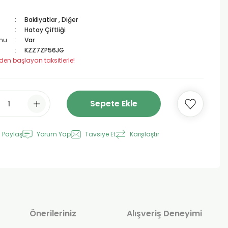
Bakliyatlar
,
Diğer
Hatay Çiftliği
mu
Var
KZZ7ZP56JG
 den başlayan taksitlerle!
Sepete Ekle
 Paylaş
Yorum Yap
Tavsiye Et
Karşılaştır
Önerileriniz
Alışveriş Deneyimi