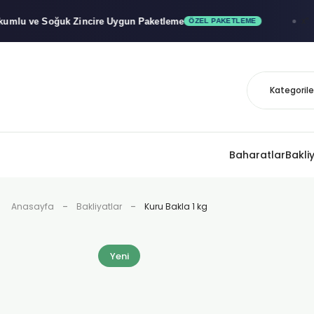
ve Soğuk
Zincire Uygun Paketleme
x"
🚚
ÖZEL PAKETLEME
Baharatlar
Bakli
Anasayfa
Bakliyatlar
Kuru Bakla 1 kg
Yeni