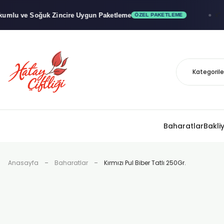
ve Soğuk
Zincire Uygun Paketleme
x"
🚚
ÖZEL PAKETLEME
Baharatlar
Bakli
Anasayfa
Baharatlar
Kırmızı Pul Biber Tatlı 250Gr.