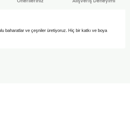
Önerileriniz
Alışveriş Deneyimi
u baharatlar ve çeşniler üretiyoruz. Hiç bir katkı ve boya
za iletebilirsiniz.