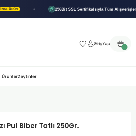
256Bit SSL Sertifikalsıyla
Tüm Alışverişleriniz Gü
💳
ÜN
Giriş Yap
 Ürünler
Zeytinler
zı Pul Biber Tatlı 250Gr.