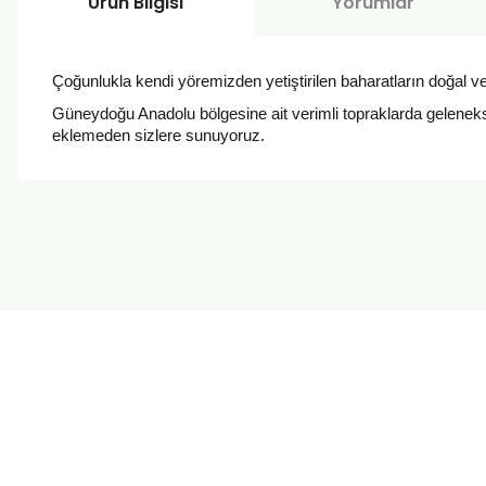
Ürün Bilgisi
Yorumlar
Çoğunlukla kendi yöremizden yetiştirilen baharatların doğal v
Güneydoğu Anadolu bölgesine ait verimli topraklarda gelenekse
eklemeden sizlere sunuyoruz.
Bu ürünün fiyat bilgisi, resim, ürün açıklamalarında ve diğer k
Görüş ve önerileriniz için teşekkür ederiz.
Ürün resmi kalitesiz, bozuk veya görüntülenemiyor.
Ürün açıklamasında eksik bilgiler bulunuyor.
Ürün bilgilerinde hatalar bulunuyor.
Ürün fiyatı diğer sitelerden daha pahalı.
Bu ürüne benzer farklı alternatifler olmalı.