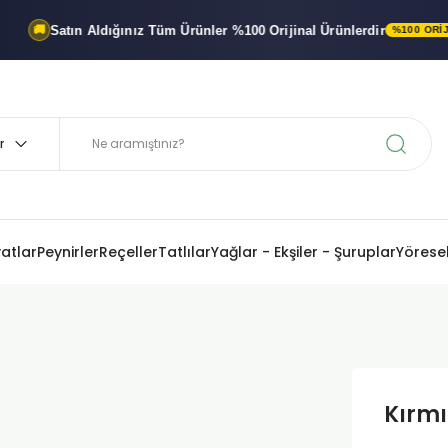
Satın Aldığınız Tüm Ürünler
%100 Orijinal
Ürünlerdir
%100 ORIJINAL ÜR
yatlar
Peynirler
Reçeller
Tatlılar
Yağlar - Ekşiler - Şuruplar
Yöresel
Kırmı