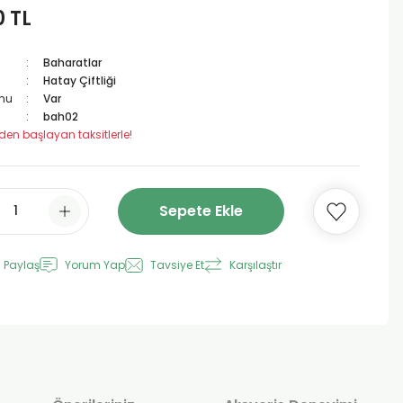
0 TL
Baharatlar
Hatay Çiftliği
mu
Var
bah02
 den başlayan taksitlerle!
Sepete Ekle
 Paylaş
Yorum Yap
Tavsiye Et
Karşılaştır