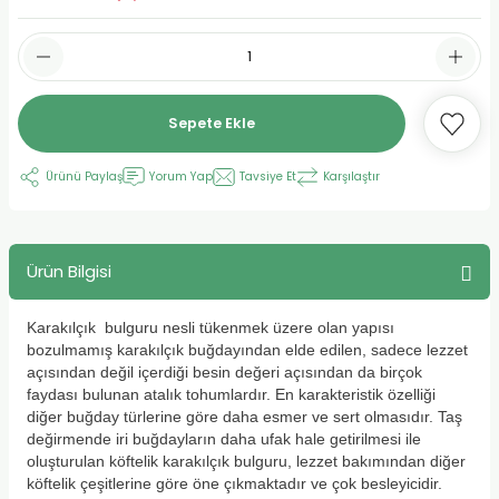
urt
Sepete Ekle
ler
Ürünü Paylaş
Yorum Yap
Tavsiye Et
Karşılaştır
Ürün Bilgisi
Karakılçık bulguru nesli tükenmek üzere olan yapısı
bozulmamış karakılçık buğdayından elde edilen, sadece lezzet
açısından değil içerdiği besin değeri açısından da birçok
faydası bulunan atalık tohumlardır. En karakteristik özelliği
diğer buğday türlerine göre daha esmer ve sert olmasıdır. Taş
değirmende iri buğdayların daha ufak hale getirilmesi ile
oluşturulan köftelik karakılçık bulguru, lezzet bakımından diğer
köftelik çeşitlerine göre öne çıkmaktadır ve çok besleyicidir.