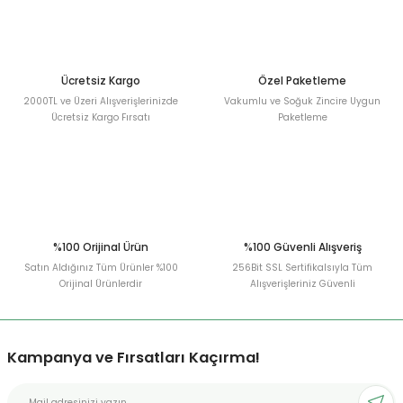
Deneyimini Paylaş
Ürün bilgilerinde hatalar bulunuyor.
Ürün fiyatı diğer sitelerden daha pahalı.
Bu ürüne benzer farklı alternatifler olmalı.
Ücretsiz Kargo
Özel Paketleme
2000TL ve Üzeri Alışverişlerinizde
Vakumlu ve Soğuk Zincire Uygun
Ücretsiz Kargo Fırsatı
Paketleme
Gönder
%100 Orijinal Ürün
%100 Güvenli Alışveriş
Satın Aldığınız Tüm Ürünler %100
256Bit SSL Sertifikalsıyla Tüm
Orijinal Ürünlerdir
Alışverişleriniz Güvenli
Kampanya ve Fırsatları Kaçırma!