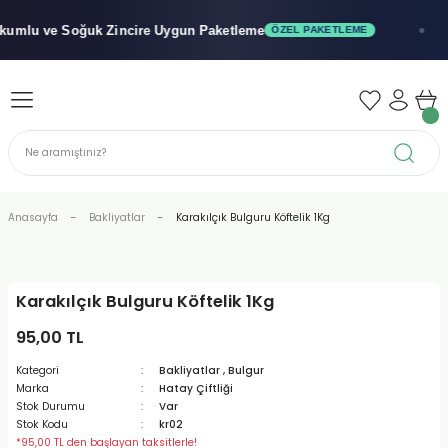
Geri Dön
Geri Dön
Geri Dön
mlu ve Soğuk
Zincire Uygun Paketleme
ÖZEL PAKETLEME
x"
iler - Şuruplar
nler
 Yağları
abunu
r
Anasayfa
Bakliyatlar
Karakılçık Bulguru Köftelik 1Kg
alar
Karakılçık Bulguru Köftelik 1Kg
biyeler
95,00 TL
Kategori
Bakliyatlar
,
Bulgur
Marka
Hatay Çiftliği
Stok Durumu
Var
Stok Kodu
kr02
*95,00 TL den başlayan taksitlerle!