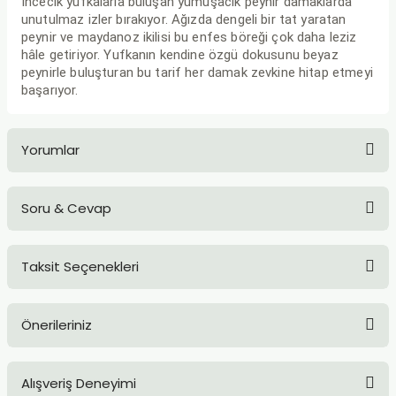
İncecik yufkalarla buluşan yumuşacık peynir damaklarda
unutulmaz izler bırakıyor. Ağızda dengeli bir tat yaratan
peynir ve maydanoz ikilisi bu enfes böreği çok daha leziz
hâle getiriyor. Yufkanın kendine özgü dokusunu beyaz
peynirle buluşturan bu tarif her damak zevkine hitap etmeyi
başarıyor.
Yorumlar
Soru & Cevap
Bu ürüne ilk yorumu siz yapın!
Taksit Seçenekleri
Yorum Yaz
Ürün hakkında henüz soru sorulmamış.
Önerileriniz
Soru Sor
Bu ürünün fiyat bilgisi, resim, ürün açıklamalarında ve diğer
Alışveriş Deneyimi
konularda yetersiz gördüğünüz noktaları öneri formunu