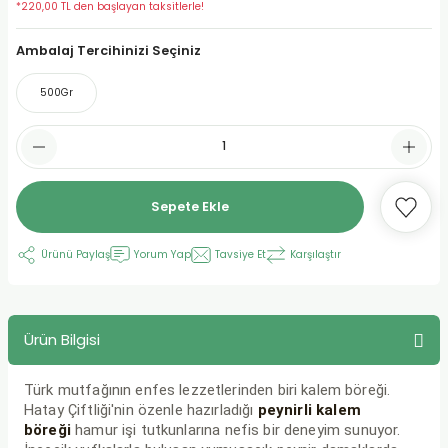
*220,00 TL den başlayan taksitlerle!
urt
Ambalaj Tercihinizi Seçiniz
500Gr
ler
Sepete Ekle
Ürünü Paylaş
Yorum Yap
Tavsiye Et
Karşılaştır
Ürün Bilgisi
Türk mutfağının enfes lezzetlerinden biri kalem böreği.
Hatay Çiftliği'nin özenle hazırladığı
peynirli kalem
böreği
hamur işi tutkunlarına nefis bir deneyim sunuyor.