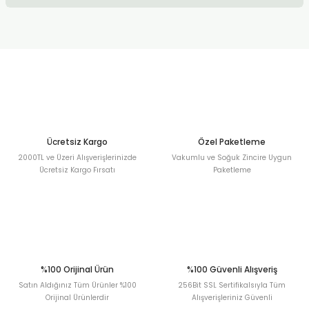
kullanarak tarafımıza iletebilirsiniz.
Görüş ve önerileriniz için teşekkür ederiz.
Sitemize ilk yorumu siz yapın!
Ürün resmi kalitesiz, bozuk veya görüntülenemiyor.
Ürün açıklamasında eksik bilgiler bulunuyor.
Deneyimini Paylaş
Ürün bilgilerinde hatalar bulunuyor.
Ürün fiyatı diğer sitelerden daha pahalı.
Bu ürüne benzer farklı alternatifler olmalı.
Ücretsiz Kargo
Özel Paketleme
2000TL ve Üzeri Alışverişlerinizde
Vakumlu ve Soğuk Zincire Uygun
Ücretsiz Kargo Fırsatı
Paketleme
Gönder
%100 Orijinal Ürün
%100 Güvenli Alışveriş
Satın Aldığınız Tüm Ürünler %100
256Bit SSL Sertifikalsıyla Tüm
Orijinal Ürünlerdir
Alışverişleriniz Güvenli