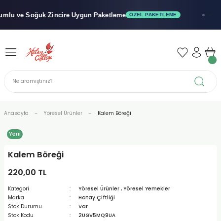
Geri Dön
Geri Dön
Geri Dön
lu ve Soğuk
Zincire Uygun Paketleme
ÖZEL PAKETLEME
x"
iler - Şuruplar
nler
 Yağları
abunu
r
Anasayfa
Yöresel Ürünler
Kalem Böreği
Yeni
alar
Kalem Böreği
biyeler
220,00 TL
Kategori
Yöresel Ürünler
,
Yöresel Yemekler
Marka
Hatay Çiftliği
Stok Durumu
Var
Stok Kodu
2UGV5MQ9UA