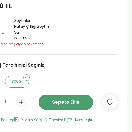
0 TL
Zeytinler
Hatay Çifliği Zeytin
mu
Var
13_61763
 den başlayan taksitlerle!
Tercihinizi Seçiniz
800Gr
Sepete Ekle
 Paylaş
Yorum Yap
Tavsiye Et
Karşılaştır