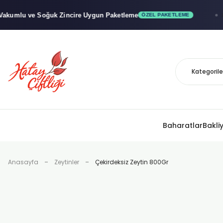
 ve Soğuk
Zincire Uygun Paketleme
x"
ÖZEL PAKETLEME
Baharatlar
Bakli
Anasayfa
Zeytinler
Çekirdeksiz Zeytin 800Gr