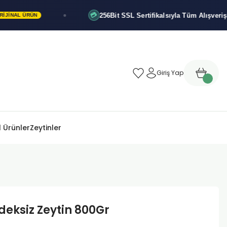
256Bit SSL Sertifikalsıyla
Tüm Alışverişleriniz 
💳
ÜRÜN
Giriş Yap
 Ürünler
Zeytinler
deksiz Zeytin 800Gr