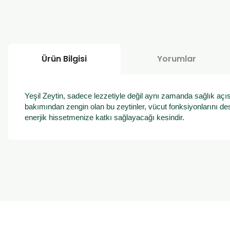
Ürün Bilgisi
Yorumlar
Yeşil Zeytin, sadece lezzetiyle değil aynı zamanda sağlık açı
bakımından zengin olan bu zeytinler, vücut fonksiyonlarını de
enerjik hissetmenize katkı sağlayacağı kesindir.
Bu ürünün fiyat bilgisi, resim, ürün açıklamalarında ve diğer k
Görüş ve önerileriniz için teşekkür ederiz.
Ürün resmi kalitesiz, bozuk veya görüntülenemiyor.
Ürün açıklamasında eksik bilgiler bulunuyor.
Ürün bilgilerinde hatalar bulunuyor.