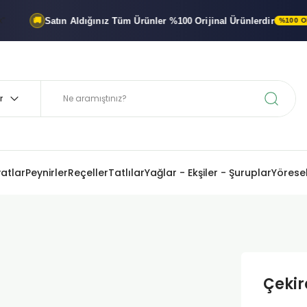
Satın Aldığınız Tüm Ürünler
%100 Orijinal
Ürünlerdir
🚚
%100 ORIJINAL 
yatlar
Peynirler
Reçeller
Tatlılar
Yağlar - Ekşiler - Şuruplar
Yöresel
Çekir