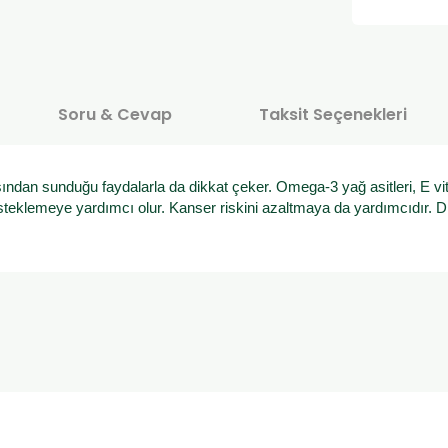
Soru & Cevap
Taksit Seçenekleri
sından sunduğu faydalarla da dikkat çeker. Omega-3 yağ asitleri, E vi
steklemeye yardımcı olur. Kanser riskini azaltmaya da yardımcıdır. D
onularda yetersiz gördüğünüz noktaları öneri formunu kullanarak tarafımı
Ürün hakkında henüz soru sorulmamış.
Bu ürüne ilk yorumu siz yapın!
Sitemize ilk yorumu siz yapın!
Deneyimini Paylaş
Yorum Yaz
Soru Sor