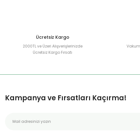
Ürün fiyatı diğer sitelerden daha pahalı.
Bu ürüne benzer farklı alternatifler olmalı.
Ücretsiz Kargo
2000TL ve Üzeri Alışverişlerinizde
Vakuml
Ücretsiz Kargo Fırsatı
Kampanya ve Fırsatları Kaçırma!