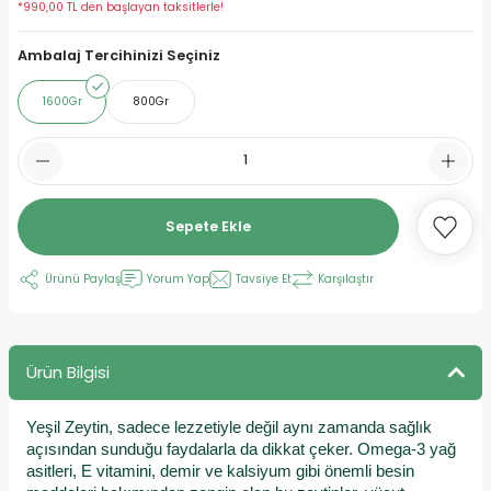
*990,00 TL den başlayan taksitlerle!
urt
Ambalaj Tercihinizi Seçiniz
1600Gr
800Gr
ler
Sepete Ekle
Ürünü Paylaş
Yorum Yap
Tavsiye Et
Karşılaştır
Ürün Bilgisi
Yeşil Zeytin, sadece lezzetiyle değil aynı zamanda sağlık
açısından sunduğu faydalarla da dikkat çeker. Omega-3 yağ
asitleri, E vitamini, demir ve kalsiyum gibi önemli besin