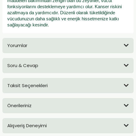
maddeleri bakımından zengin olan bu zeytinler, vücut
fonksiyonlarını desteklemeye yardımcı olur. Kanser riskini
azaltmaya da yardımcıdır. Düzenli olarak tüketildiğinde
vücudunuzun daha sağlıklı ve enerjik hissetmenize katkı
sağlayacağı kesindir.
Yorumlar
Soru & Cevap
Bu ürüne ilk yorumu siz yapın!
Taksit Seçenekleri
Yorum Yaz
Ürün hakkında henüz soru sorulmamış.
Önerileriniz
Soru Sor
Bu ürünün fiyat bilgisi, resim, ürün açıklamalarında ve diğer
Alışveriş Deneyimi
konularda yetersiz gördüğünüz noktaları öneri formunu
kullanarak tarafımıza iletebilirsiniz.