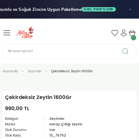
Geri Dön
Geri Dön
Geri Dön
lu ve Soğuk
Zincire Uygun Paketleme
ÖZEL PAKETLEME
x"
iler - Şuruplar
nler
 Yağları
abunu
r
Anasayfa
Zeytinler
Çekirdeksiz Zeytin 1600Gr
alar
Çekirdeksiz Zeytin 1600Gr
biyeler
990,00 TL
Kategori
Zeytinler
Marka
Hatay Çifliği Zeytin
Stok Durumu
Var
Stok Kodu
13_75752