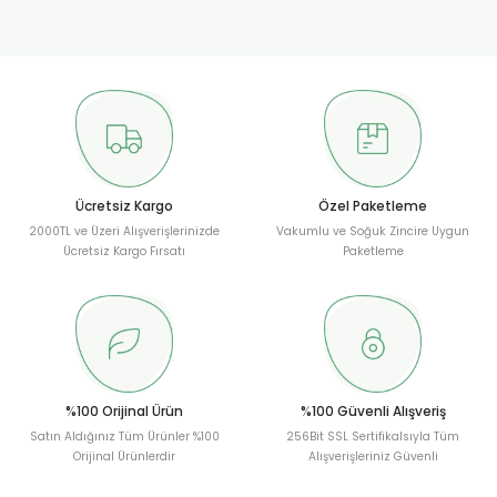
Görüş ve önerileriniz için teşekkür ederiz.
Sitemize ilk yorumu siz yapın!
Ürün resmi kalitesiz, bozuk veya görüntülenemiyor.
Ürün açıklamasında eksik bilgiler bulunuyor.
Deneyimini Paylaş
Ürün bilgilerinde hatalar bulunuyor.
Ürün fiyatı diğer sitelerden daha pahalı.
Bu ürüne benzer farklı alternatifler olmalı.
Ücretsiz Kargo
Özel Paketleme
2000TL ve Üzeri Alışverişlerinizde
Vakumlu ve Soğuk Zincire Uygun
Ücretsiz Kargo Fırsatı
Paketleme
Gönder
%100 Orijinal Ürün
%100 Güvenli Alışveriş
Satın Aldığınız Tüm Ürünler %100
256Bit SSL Sertifikalsıyla Tüm
Orijinal Ürünlerdir
Alışverişleriniz Güvenli