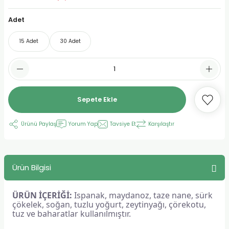
urt
Adet
15 Adet
30 Adet
ler
Sepete Ekle
Ürünü Paylaş
Yorum Yap
Tavsiye Et
Karşılaştır
Ürün Bilgisi
ÜRÜN İÇERİĞİ:
Ispanak, maydanoz, taze nane, sürk
çökelek, soğan, tuzlu yoğurt, zeytinyağı, çörekotu,
tuz ve baharatlar kullanılmıştır.