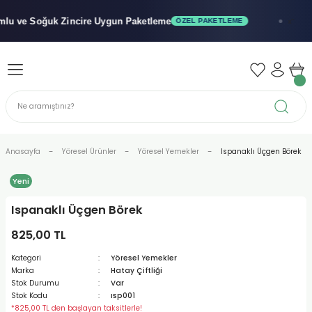
Geri Dön
Geri Dön
Geri Dön
 ve Soğuk
Zincire Uygun Paketleme

ÖZEL PAKETLEME
x"
iler - Şuruplar
nler
 Yağları
abunu
r
Anasayfa
Yöresel Ürünler
Yöresel Yemekler
Ispanaklı Üçgen Börek
Yeni
alar
Ispanaklı Üçgen Börek
biyeler
825,00 TL
Kategori
Yöresel Yemekler
Marka
Hatay Çiftliği
Stok Durumu
Var
Stok Kodu
ısp001
*825,00 TL den başlayan taksitlerle!