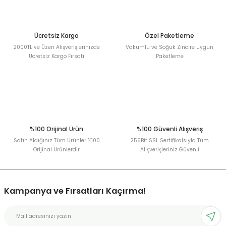
Ürün fiyatı diğer sitelerden daha pahalı.
Bu ürüne benzer farklı alternatifler olmalı.
Ücretsiz Kargo
Özel Paketleme
2000TL ve Üzeri Alışverişlerinizde
Vakumlu ve Soğuk Zincire Uygun
Ücretsiz Kargo Fırsatı
Paketleme
Gönder
%100 Orijinal Ürün
%100 Güvenli Alışveriş
Satın Aldığınız Tüm Ürünler %100
256Bit SSL Sertifikalsıyla Tüm
Orijinal Ürünlerdir
Alışverişleriniz Güvenli
Kampanya ve Fırsatları Kaçırma!