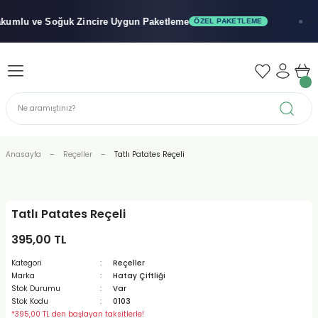
Geri Dön
Geri Dön
Geri Dön
mlu ve Soğuk
Zincire Uygun Paketleme
ÖZEL PAKETLEME
x"
iler - Şuruplar
nler
 Yağları
abunu
r
Anasayfa
Reçeller
Tatlı Patates Reçeli
alar
Tatlı Patates Reçeli
biyeler
395,00 TL
Kategori
Reçeller
Marka
Hatay Çiftliği
Stok Durumu
Var
Stok Kodu
0103
*395,00 TL den başlayan taksitlerle!