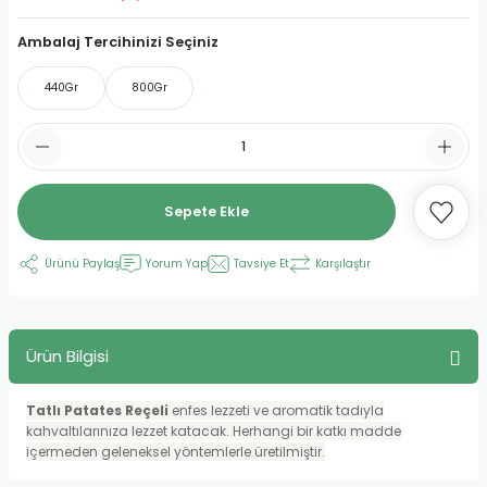
urt
Ambalaj Tercihinizi Seçiniz
440Gr
800Gr
ler
Sepete Ekle
Ürünü Paylaş
Yorum Yap
Tavsiye Et
Karşılaştır
Ürün Bilgisi
Tatlı Patates Reçeli
enfes lezzeti ve aromatik tadıyla
kahvaltılarınıza lezzet katacak. Herhangi bir katkı madde
içermeden geleneksel yöntemlerle üretilmiştir.