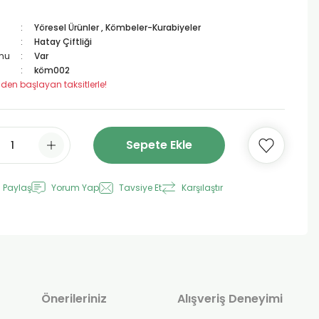
Yöresel Ürünler
,
Kömbeler-Kurabiyeler
Hatay Çiftliği
mu
Var
köm002
 den başlayan taksitlerle!
Sepete Ekle
 Paylaş
Yorum Yap
Tavsiye Et
Karşılaştır
Önerileriniz
Alışveriş Deneyimi