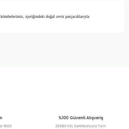
n kömbelerimiz, içeriğindeki doğal ceviz parçacıklarıyla
za iletebilirsiniz.
ün
%100 Güvenli Alışveriş
er %100
256Bit SSL Sertifikalsıyla Tüm