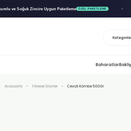
ve Soğuk
Zincire Uygun Paketleme
x"
🚚
ÖZEL PAKETLEME
Baharatlar
Bakli
Anasayfa
Yöresel Ürünler
Cevizli Kömbe 500Gr