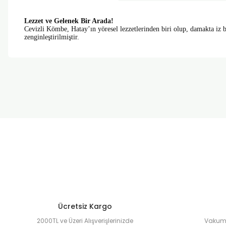
Lezzet ve Gelenek Bir Arada!
Cevizli Kömbe, Hatay’ın yöresel lezzetlerinden biri olup, damakta iz bı
zenginleştirilmiştir.
Bu ürünün fiyat bilgisi, resim, ürün açıklamalarında ve diğer k
Görüş ve önerileriniz için teşekkür ederiz.
Ürün resmi kalitesiz, bozuk veya görüntülenemiyor.
Ürün açıklamasında eksik bilgiler bulunuyor.
Ürün bilgilerinde hatalar bulunuyor.
Ürün fiyatı diğer sitelerden daha pahalı.
Bu ürüne benzer farklı alternatifler olmalı.
Ücretsiz Kargo
2000TL ve Üzeri Alışverişlerinizde
Vakuml