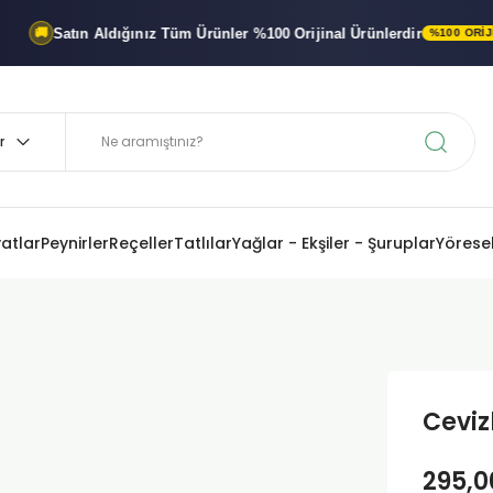
Satın Aldığınız Tüm Ürünler
%100 Orijinal
Ürünlerdir
%100 ORIJINAL ÜR
yatlar
Peynirler
Reçeller
Tatlılar
Yağlar - Ekşiler - Şuruplar
Yöresel
Ceviz
295,0