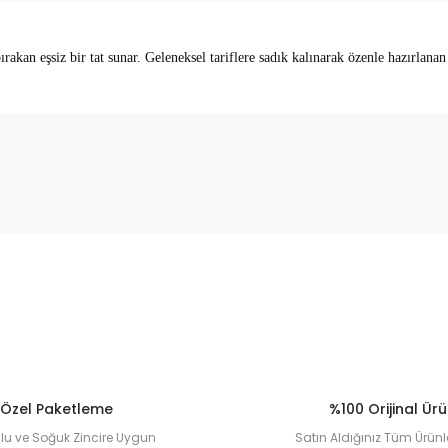
rakan eşsiz bir tat sunar. Geleneksel tariflere sadık kalınarak özenle hazırlana
onularda yetersiz gördüğünüz noktaları öneri formunu kullanarak tarafımı
Ürün hakkında henüz soru sorulmamış.
Bu ürüne ilk yorumu siz yapın!
Sitemize ilk yorumu siz yapın!
Deneyimini Paylaş
Yorum Yaz
Soru Sor
Özel Paketleme
%100 Orijinal Ür
u ve Soğuk Zincire Uygun
Satın Aldığınız Tüm Ürünl