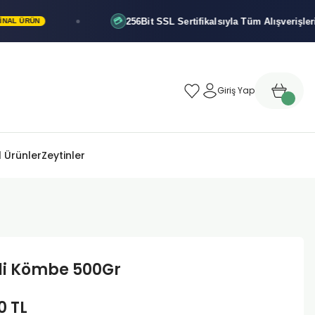
256Bit SSL Sertifikalsıyla
Tüm Alışverişleriniz Gü
💳
ÜN
Giriş Yap
 Ürünler
Zeytinler
li Kömbe 500Gr
0 TL